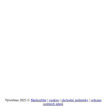
Vytvořeno 2025 ©
Markusfilm
|
cookies
|
obchodní podmínky
|
ochrana
osobních údajů