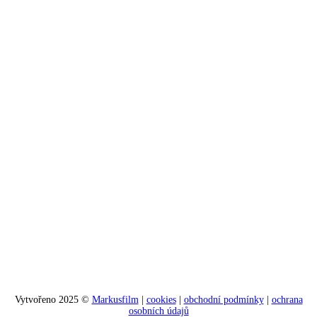
Vytvořeno 2025 ©
Markusfilm
|
cookies
|
obchodní podmínky
|
ochrana
osobních údajů