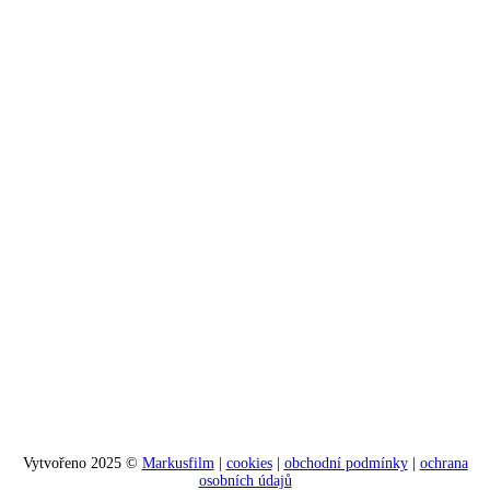
Vytvořeno 2025 ©
Markusfilm
|
cookies
|
obchodní podmínky
|
ochrana
osobních údajů