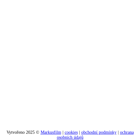
Vytvořeno 2025 ©
Markusfilm
|
cookies
|
obchodní podmínky
|
ochrana
osobních údajů