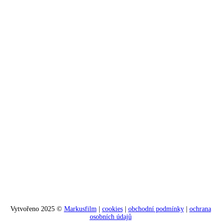
Vytvořeno 2025 ©
Markusfilm
|
cookies
|
obchodní podmínky
|
ochrana
osobních údajů