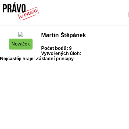
Martin Štěpánek
Nováček
Počet bodů: 9
Vytvořených úloh:
Nejčastěji hraje: Základní principy