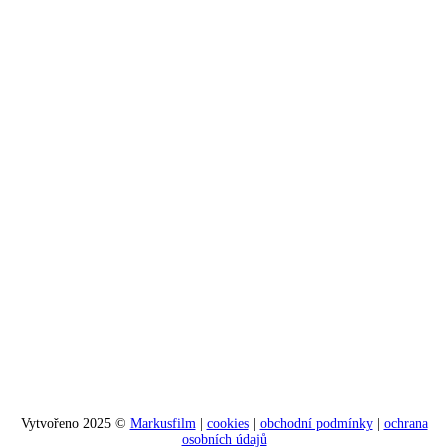
Vytvořeno 2025 ©
Markusfilm
|
cookies
|
obchodní podmínky
|
ochrana
osobních údajů