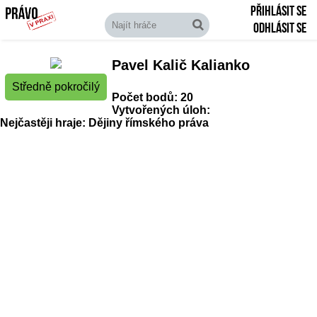
Přihlásit se
Odhlásit se
Pavel Kalič Kalianko
Středně pokročilý
Počet bodů: 20
Vytvořených úloh:
Nejčastěji hraje: Dějiny římského práva