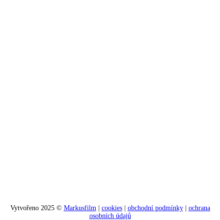
Vytvořeno 2025 ©
Markusfilm
|
cookies
|
obchodní podmínky
|
ochrana
osobních údajů