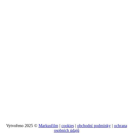
Vytvořeno 2025 ©
Markusfilm
|
cookies
|
obchodní podmínky
|
ochrana
osobních údajů